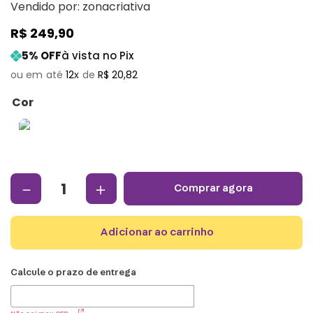
Vendido por:
zonacriativa
R$
249
,
90
5
% OFF
à vista no Pix
12
R$
20
,
82
Cor
－
＋
comprar agora
adicionar ao carrinho