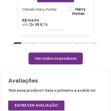
Lavar com água, esponja macia e
Chinelo Harry Potter
detergente neutro.
Não vai ao micro-ondas, nem a lava-
R$
104
,
90
12
R$
8
,
74
louças.
Não utilizar químicos e abrasivos.
Choques ou quedas podem trincar ou
quebrar o produto, pois trata-se de um
produto de cerâmica.
Ver todos os produtos
Avaliações
Tem esse produto? Seja o primeiro a avaliá-lo!
ESCREVER AVALIAÇÃO