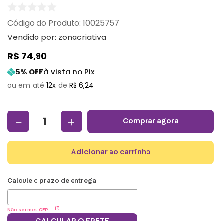
:
10025757
Vendido por:
zonacriativa
R$
74
,
90
5
% OFF
à vista no Pix
12
R$
6
,
24
－
＋
comprar agora
adicionar ao carrinho
Não sei meu CEP
CALCULAR O FRETE