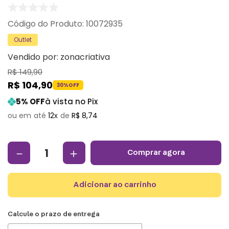
:
10072935
Outlet
Vendido por:
zonacriativa
R$
149
,
90
R$
104
,
90
30%
OFF
5
% OFF
à vista no Pix
12
R$
8
,
74
－
＋
comprar agora
adicionar ao carrinho