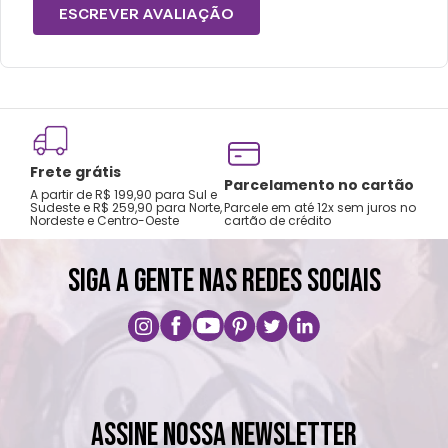
mochilas.
ESCREVER AVALIAÇÃO
Lavar com água, esponja macia e sabão
neutro.
Não recomendado colocar no freezer.
Não vai á lava-louças, nem ao micro-
ondas.
Frete grátis
Não utilizar produtos químicos e abrasivos.
Tro
Parcelamento no cartão
A partir de R$ 199,90 para Sul e
gar
Sudeste e R$ 259,90 para Norte,
Parcele em até 12x sem juros no
Nordeste e Centro-Oeste
cartão de crédito
A pri
SIGA A GENTE NAS REDES SOCIAIS
ASSINE NOSSA NEWSLETTER