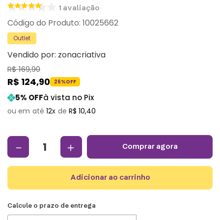
1
avaliação
:
10025662
Outlet
Vendido por:
zonacriativa
R$
169
,
90
R$
124
,
90
26%
OFF
5
% OFF
à vista no Pix
12
R$
10
,
40
－
＋
comprar agora
adicionar ao carrinho