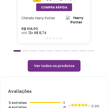
Especificações:
Caneca – 300ml
Bowl – 400ml
Chinelo Harry Potter
Prato – 19cm
Material: Cerâmica
R$
104
,
90
12
R$
8
,
74
Cuidados:
Não utilizar produtos abrasivos.
Limpar com sabão neutro.
Ver todos os produtos
Avaliações
5
estrelas
1
5.00
4
estrelas
0