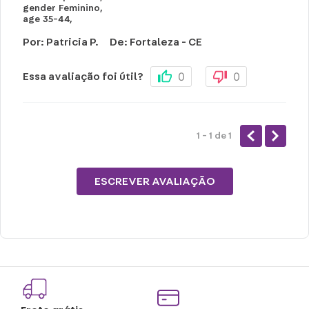
gender
Feminino
,
age
35-44
,
Por
:
Patricia P.
De
:
Fortaleza - CE
0
0
Essa avaliação foi útil?
1 - 1
de
1
ESCREVER AVALIAÇÃO