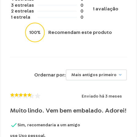
3
estrelas
0
1
avaliação
2
estrelas
0
1
estrela
0
100%
Recomendam este produto
Ordernar por:
Mais antigos primeiro
Enviado há
3 meses
Muito lindo. Vem bem embalado. Adorei!
Sim, recomendaria a um amigo
use
Uso pessoal
,