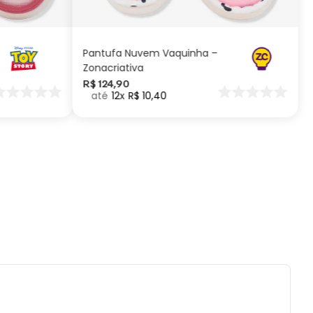
uto de vidro.
ADICIONAR AO
CARRINHO
Pantufa Nuvem Vaquinha –
Zonacriativa
R$
124
,
90
12
R$
10
,
40