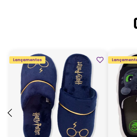
Lançamentos
Lançament
G
GG
M
P