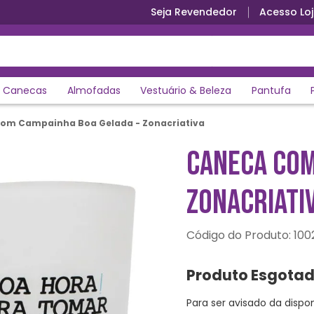
Seja Revendedor
Acesso Loj
Canecas
Almofadas
Vestuário & Beleza
Pantufa
om Campainha Boa Gelada - Zonacriativa
CANECA COM
ZONACRIATI
:
100