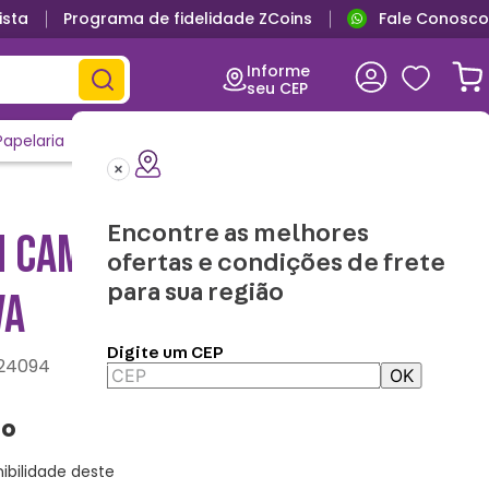
ista
Programa de fidelidade ZCoins
Fale Conosco
Informe
seu CEP
Papelaria
Casa e Decor
Outlet
Clique e Confira
Lançamentos
Encontre as melhores
 CAMPAINHA BOA GELADA -
ofertas e condições de frete
para sua região
VA
Digite um CEP
24094
OK