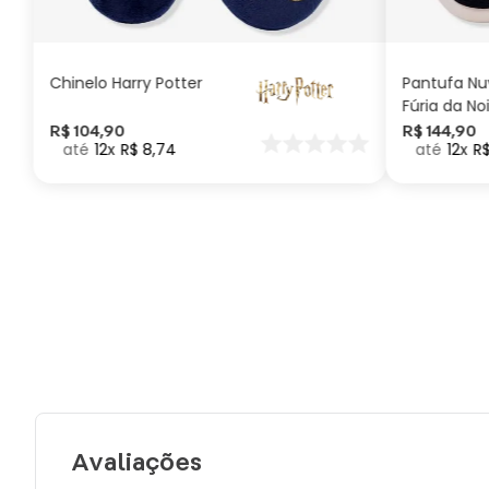
ADICIONAR AO
CARRINHO
Chinelo Harry Potter
Pantufa N
Fúria da No
Como Trei
R$
104
,
90
R$
144
,
90
12
R$
8
,
74
12
R
seu Dragã
Avaliações