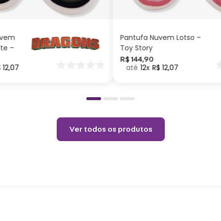
trata-se de um prod
ADICIONAR AO
ADICIONAR AO
CARRINHO
CARRINHO
uvem
Pantufa Nuvem Lotso –
ite –
Toy Story
nar
R$
144
,
90
$
12
,
07
12
R$
12
,
07
o
Ver todos os produtos