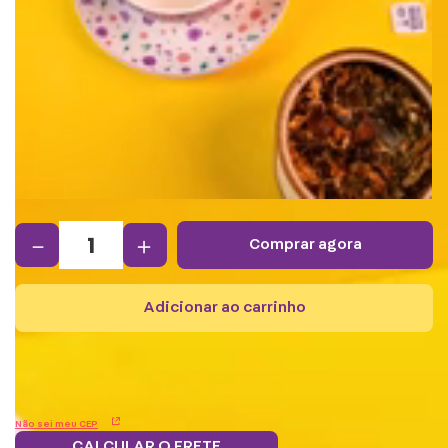
－
＋
comprar agora
adicionar ao carrinho
Não sei meu CEP
CALCULAR O FRETE