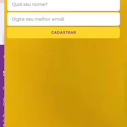
CADASTRAR
SUPORTE
Central de atendimento exclusivo do site:
(11) 2681-4020 - Segunda à sexta das 09h até às
17h
Problemas com sua compra no site, entre em
contato com
sacecommerce@zonacriativa.com.br