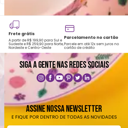
Choques ou quedas podem trincar ou
quebrar o produto, pois trata-se de um
produto de cerâmica.
Frete grátis
Tro
Parcelamento no cartão
A partir de R$ 199,90 para Sul e
gar
Sudeste e R$ 259,90 para Norte,
Parcele em até 12x sem juros no
Nordeste e Centro-Oeste
cartão de crédito
A pri
SIGA A GENTE NAS REDES SOCIAIS
ASSINE NOSSA NEWSLETTER
E FIQUE POR DENTRO DE TODAS AS NOVIDADES