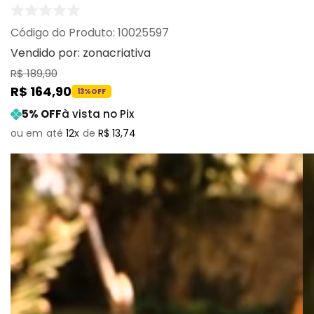
:
10025597
Vendido por:
zonacriativa
R$
189
,
90
R$
164
,
90
13%
OFF
5
% OFF
à vista no Pix
12
R$
13
,
74