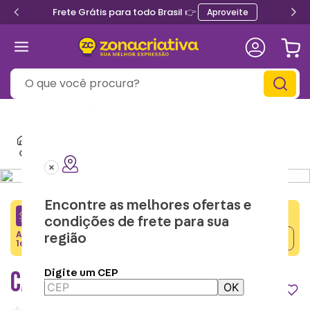
Frete Grátis para todo Brasil 👉
Aproveite
O que você procura?
Informe seu
CEP
Mochilas e Lancheiras Térmicas
Carteiras
Carteira Cinderela - Disney
Encontre as melhores ofertas e
CRIATIVA5
condições de frete para sua
Adicione o cupom no carrinho e ganhe desconto na
região
Copiar
1a compra.
CARTEIRA CINDERELA - DISNEY
Digite um CEP
OK