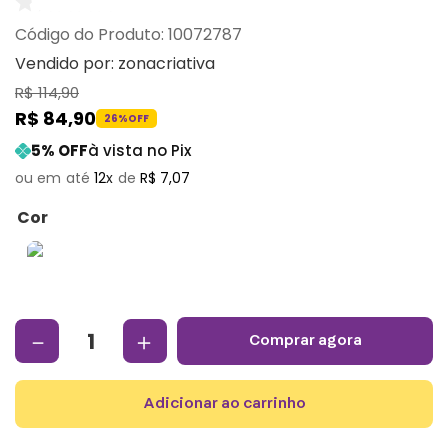
:
10072787
Vendido por:
zonacriativa
R$
114
,
90
R$
84
,
90
26%
OFF
5
% OFF
à vista no Pix
12
R$
7
,
07
Cor
－
＋
comprar agora
adicionar ao carrinho