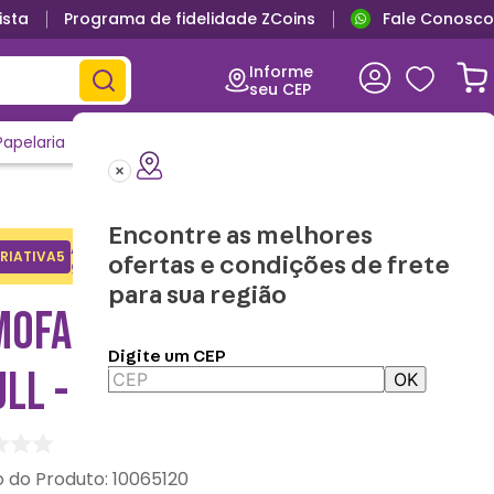
ista
Programa de fidelidade ZCoins
Fale Conosco
Informe
seu CEP
Papelaria
Casa e Decor
Outlet
Clique e Confira
Lançamentos
Encontre as melhores
Adicione o cupom no carrinho e
RIATIVA5
Copiar
ofertas e condições de frete
ganhe desconto na 1a compra.
para sua região
MOFADA FORMATO LUFFY
Digite um CEP
LL - ONE PIECE
OK
:
10065120