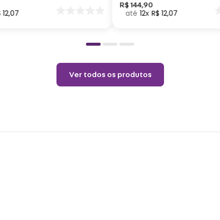
vapor
nar
R$
144
,
90
$
12
,
07
12
R$
12
,
07
o
Não a
Permi
Temp
Não l
Ver todos os produtos