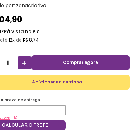
do por:
zonacriativa
104
,
90
OFF
à vista no Pix
12
R$
8
,
74
＋
comprar agora
adicionar ao carrinho
eu CEP
CALCULAR O FRETE