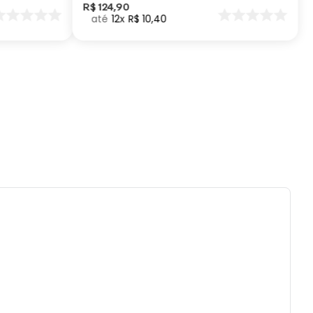
).
R$
124
,
90
12
R$
10
,
40
lvejar.
tido uso de centrifuga e máquina secadora.
eratura máxima de lavagem 40°.
impar a seco.