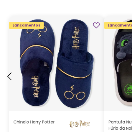
Lançamentos
Lançament
G
GG
M
P
ADICIONAR AO
CARRINHO
Chinelo Harry Potter
Pantufa N
Fúria da No