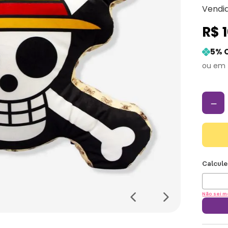
Vendi
R$
5
% 
－
Não sei m