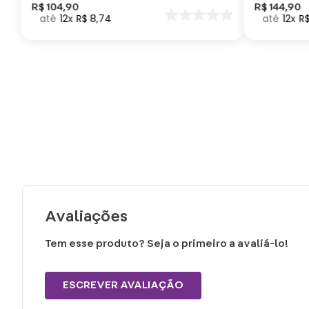
Como Trei
R$
104
,
90
R$
144
,
90
12
R$
8
,
74
12
R
seu Dragã
Avaliações
Tem esse produto? Seja o primeiro a avaliá-lo!
ESCREVER AVALIAÇÃO