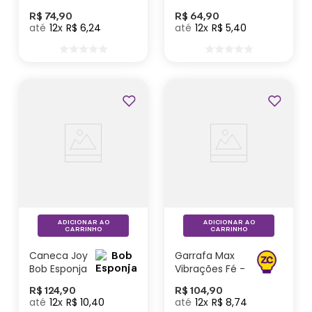
Batman – DC
Zonacriativa
R$
74
,
90
R$
64
,
90
Comics
12
R$
6
,
24
12
R$
5
,
40
Lançamentos
ADICIONAR AO
ADICIONAR AO
CARRINHO
CARRINHO
Caneca Joy
Garrafa Max
Bob Esponja
Vibrações Fé -
e Patrick
Zonacriativa
R$
124
,
90
R$
104
,
90
12
R$
10
,
40
12
R$
8
,
74