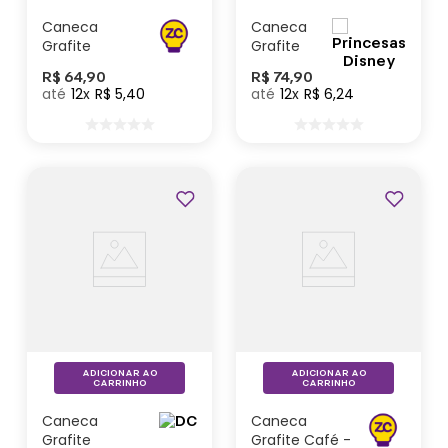
Caneca
Caneca
Grafite
Grafite
Viagem -
Princesas
R$
64
,
90
R$
74
,
90
Zonacriativa
- Disney
12
R$
5
,
40
12
R$
6
,
24
Lançamentos
ADICIONAR AO
ADICIONAR AO
CARRINHO
CARRINHO
Caneca
Caneca
Grafite
Grafite Café -