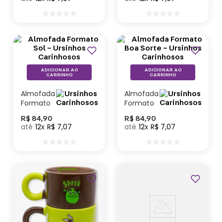
Carinhosos
Lançamentos
ADICIONAR AO
ADICIONAR AO
CARRINHO
CARRINHO
Almofada
Almofada
Formato
Formato
Sol –
Boa Sorte
R$
84
,
90
R$
84
,
90
Ursinhos
– Ursinhos
12
R$
7
,
07
12
R$
7
,
07
Carinhosos
Carinhosos
Lançamentos