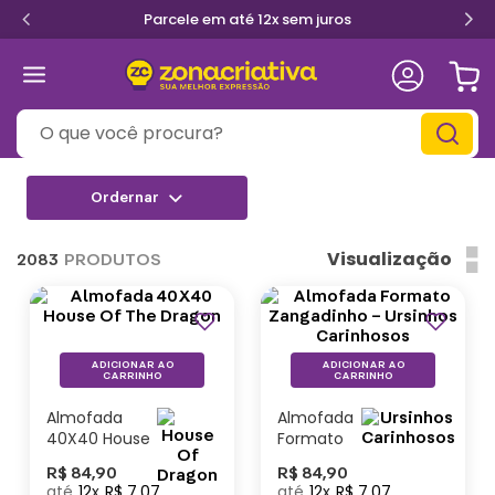
Parcele em até 12x sem juros
O que você procura?
Visualização
2083
PRODUTOS
Lançamentos
ADICIONAR AO
ADICIONAR AO
CARRINHO
CARRINHO
Almofada
Almofada
40X40 House
Formato
Of The
Zangadinho
R$
84
,
90
R$
84
,
90
Dragon
– Ursinhos
12
R$
7
,
07
12
R$
7
,
07