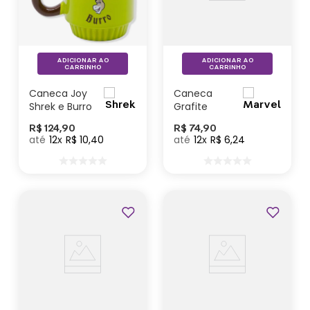
ADICIONAR AO
ADICIONAR AO
CARRINHO
CARRINHO
Caneca Joy
Caneca
Shrek e Burro
Grafite
Homem –
R$
124
,
90
R$
74
,
90
Aranha –
12
R$
10
,
40
12
R$
6
,
24
Marvel
Lançamentos