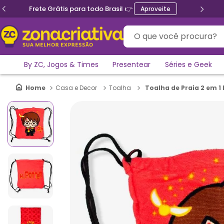
Frete Grátis para todo Brasil 👉
Aproveite
O que você procura?
By ZC, Jogos & Times
Presentear
Séries e Geek
Toalha de Praia 2 em 1 
Casa e Decor
Toalha