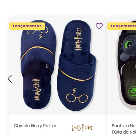
Lançamentos
Lançament
G
GG
M
P
ADICIONAR AO
CARRINHO
Chinelo Harry Potter
Pantufa N
Fúria da No