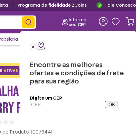
ista
Programa de fidelidade ZCoins
Fale Conosco
Informe
seu CEP
Papelaria
Casa e Decor
Outlet
Clique e Confira
Lançamentos
Encontre as melhores
Adicione o cupom no carrinho e
RIATIVA5
Copiar
ofertas e condições de frete
ganhe desconto na 1a compra.
para sua região
LHA DE PRAIA 2 EM 1
Digite um CEP
RRY POTTER
OK
:
10073441