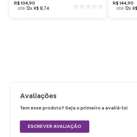
Como Trei
R$
104
,
90
R$
144
,
90
12
R$
8
,
74
12
R
seu Dragã
Avaliações
Tem esse produto? Seja o primeiro a avaliá-lo!
ESCREVER AVALIAÇÃO