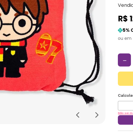
Vendi
R$
5
% 
－
Não sei m