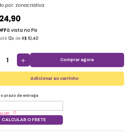
do por:
zonacriativa
124
,
90
OFF
à vista no Pix
12
R$
10
,
40
＋
comprar agora
adicionar ao carrinho
eu CEP
CALCULAR O FRETE