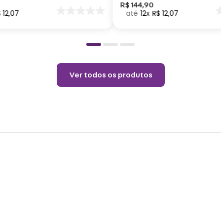
Não a
nar
R$
144
,
90
$
12
,
07
12
R$
12
,
07
o
Permi
Temp
Não l
Ver todos os produtos