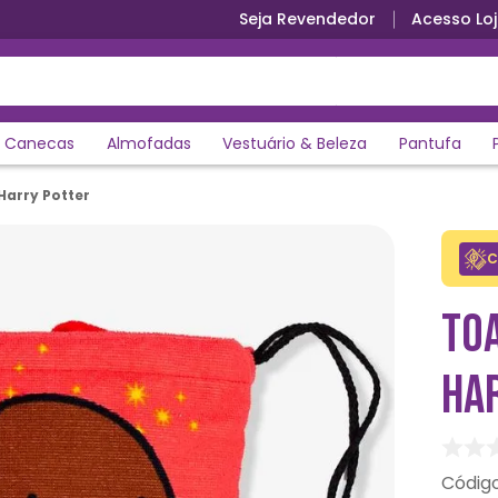
Seja Revendedor
Acesso Loj
Canecas
Almofadas
Vestuário & Beleza
Pantufa
Harry Potter
C
TOA
HA