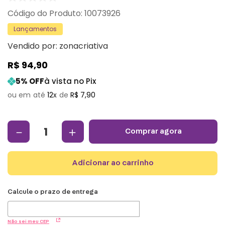
:
10073926
Lançamentos
Vendido por:
zonacriativa
R$
94
,
90
5
% OFF
à vista no Pix
12
R$
7
,
90
－
＋
comprar agora
adicionar ao carrinho
Não sei meu CEP