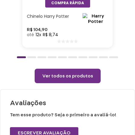
Toalha Aberta: 70cm x 140cm
Material: Poliéster
Chinelo Harry Potter
Cuidados e recomendações de uso:
R$
104
,
90
12
R$
8
,
74
Não alvejar.
Permitido uso de centrifuga e máquina
secadora.
Temperatura máxima de lavagem 40°.
Não limpar a seco.
Ver todos os produtos
Avaliações
Tem esse produto? Seja o primeiro a avaliá-lo!
ESCREVER AVALIAÇÃO