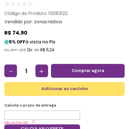
:
10083122
Vendido por:
zonacriativa
R$
74
,
90
5
% OFF
à vista no Pix
12
R$
6
,
24
－
＋
comprar agora
adicionar ao carrinho
Não sei meu CEP
CALCULAR O FRETE