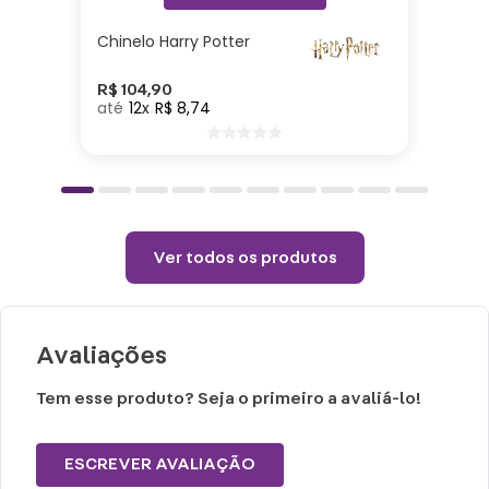
9cm | Material: Papel| Conteúdo: 5
Chinelo Harry Potter
marcadores de páginas autocolantes
45x12mm com 20 folhas cada 80g/m², 1
R$
104
,
90
12
R$
8
,
74
bloco de notas adesivo 75x50mm, com 30
folhas 80g/m², 1 bloco de notas 75x75mm
com 150 folhas 80g/m²
Cuidados e recomendações de uso:
Ver todos os produtos
Limpar com pano seco.
Teme produtos químicos e abrasivos.
Avaliações
Tem esse produto? Seja o primeiro a avaliá-lo!
ESCREVER AVALIAÇÃO