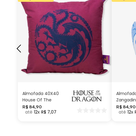
ADICIONAR AO
CARRINHO
Almofada 40X40
Almofad
House Of The
Zangadin
Dragon
Carinhos
R$
84
,
90
R$
84
,
90
12
R$
7
,
07
12