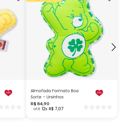
ADICIONAR AO
CARRINHO
Almofada Formato Boa
Sorte – Ursinhos
Carinhosos
R$
84
,
90
12
R$
7
,
07