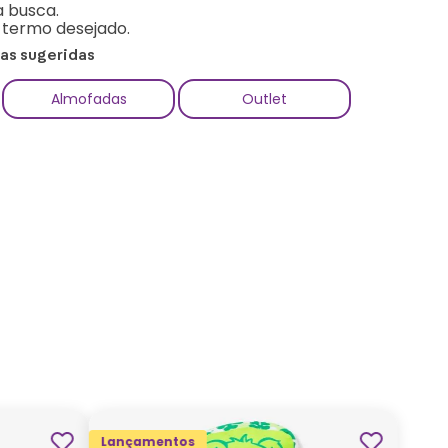
a busca.
o termo desejado.
ias sugeridas
Almofadas
Outlet
Lançamentos