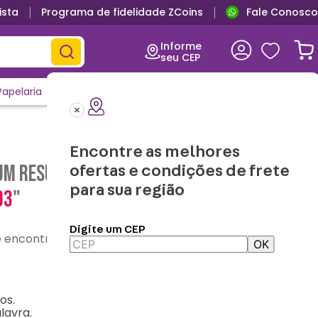
ista
Programa de fidelidade ZCoins
Fale Conosco
Informe
seu CEP
Papelaria
Casa e Decor
Outlet
Clique e Confira
Lançamentos
Encontre as melhores
m resultado para "
pin-decorativo-
ofertas e condições de frete
para sua região
03
"
Digite um CEP
contre o que precisa
OK
os.
lavra.