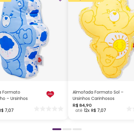
ADICIONAR AO
ADICIONAR AO
CARRINHO
CARRINHO
a Formato
Almofada Formato Sol –
ho – Ursinhos
Ursinhos Carinhosos
os
R$
84
,
90
R$
7
,
07
12
R$
7
,
07