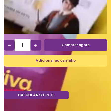
－
＋
comprar agora
adicionar ao carrinho
Não sei meu CEP
CALCULAR O FRETE