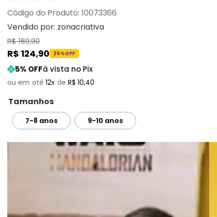
:
10073366
Vendido por:
zonacriativa
R$
169
,
90
R$
124
,
90
26%
OFF
5
% OFF
à vista no Pix
12
R$
10
,
40
Tamanhos
7-8 anos
9-10 anos