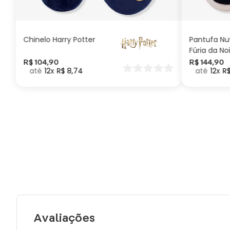
ADICIONAR AO
CARRINHO
Chinelo Harry Potter
Pantufa N
Fúria da No
Como Trei
R$
104
,
90
R$
144
,
90
12
R$
8
,
74
12
R
seu Dragã
Avaliações