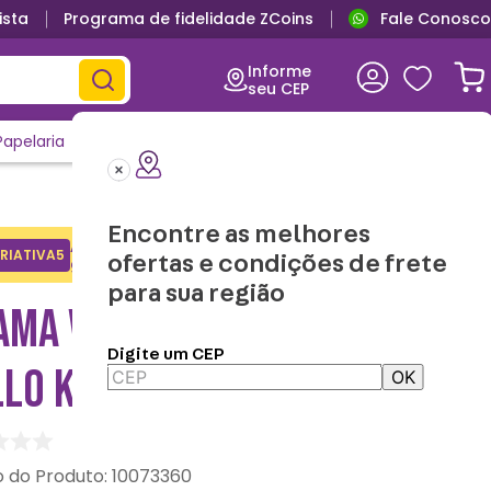
ista
Programa de fidelidade ZCoins
Fale Conosco
Informe
seu CEP
Papelaria
Casa e Decor
Outlet
Clique e Confira
Lançamentos
Encontre as melhores
Adicione o cupom no carrinho e
RIATIVA5
Copiar
ofertas e condições de frete
ganhe desconto na 1a compra.
para sua região
AMA VERÃO INFANTIL
Digite um CEP
LO KITTY
OK
:
10073360