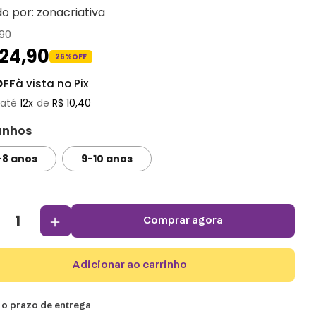
do por:
zonacriativa
90
124
,
90
26%
OFF
OFF
à vista no Pix
12
R$
10
,
40
nhos
-8 anos
9-10 anos
＋
comprar agora
adicionar ao carrinho