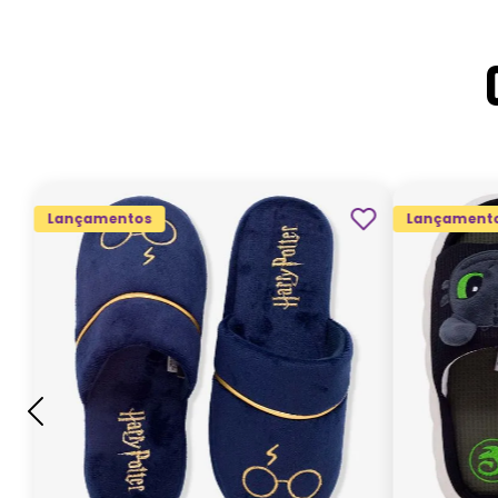
Lançamentos
Lançament
G
GG
M
P