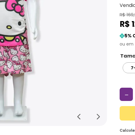
Vendi
R$
169
,
R$
5
% 
Tama
7
－