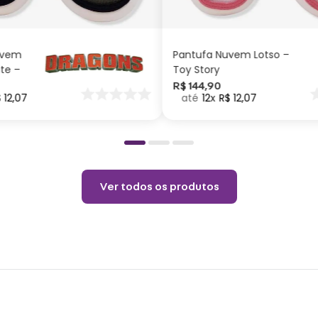
Taman
Quadr
ADICIONAR AO
ADICIONAR AO
CARRINHO
CARRINHO
Compr
Altur
Largu
uvem
Pantufa Nuvem Lotso –
Short
ite –
Toy Story
Cintu
nar
R$
144
,
90
$
12
,
07
12
R$
12
,
07
o
Quadr
Comp
Compo
Uso 
Ver todos os produtos
Não 
Não a
Tempe
Não c
Temp
Limpe