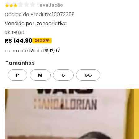
1
avaliação
:
10073358
Vendido por:
zonacriativa
R$
189
,
90
R$
144
,
90
24%
OFF
12
R$
12
,
07
Tamanhos
P
M
G
GG