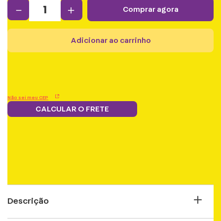
－
＋
comprar agora
adicionar ao carrinho
Não sei meu CEP
CALCULAR O FRETE
Frete grátis.
5% OFF no boleto
Parcele em 12x
Troque
Saiba mais
e PIX!
s/juros
pontos por
benefícios
Descrição