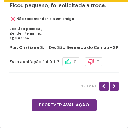
Ficou pequeno, foi solicitada a troca.
Não recomendaria a um amigo
use
Uso pessoal
,
gender
Feminino
,
age
45-54
,
Por
:
Cristiane S.
De
:
São Bernardo do Campo - SP
0
0
Essa avaliação foi útil?
1 - 1
de
1
ESCREVER AVALIAÇÃO