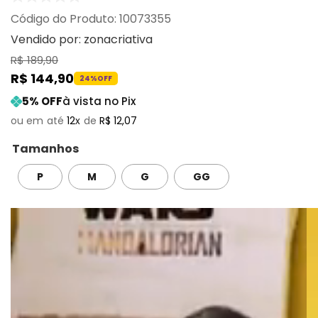
:
10073355
Vendido por:
zonacriativa
R$
189
,
90
R$
144
,
90
24%
OFF
5
% OFF
à vista no Pix
12
R$
12
,
07
Tamanhos
P
M
G
GG