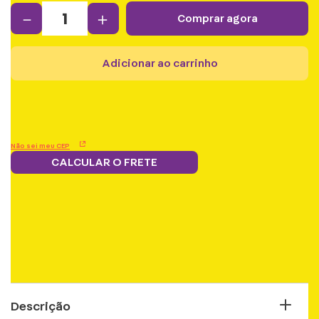
－
＋
comprar agora
adicionar ao carrinho
Não sei meu CEP
CALCULAR O FRETE
Frete grátis.
5% OFF no boleto
Parcele em 12x
Troque
Saiba mais
e PIX!
s/juros
pontos por
benefícios
Descrição