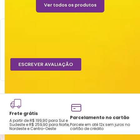
Cintura: 35,5cm/ 38cm/ 40,5cm/ 43cm
Ver todos os produtos
Quadril: 50cm/ 52cm/ 55cm/ 57cm
Comprimento: 6cm
Composição: 95% Poliéster, 5% Elastano
Avaliações
Uso recomendado e cuidados:
Tem esse produto? Seja o primeiro a avaliá-lo!
Não passar sobre a estampa
Não alvejar
ESCREVER AVALIAÇÃO
Temperatura máxima 110°C (sem vapor)
Não centrifugar ou utilizar máquina
secadora
Temperatura máxima de lavagem de 30°C
Limpeza suave.
Frete grátis
Tro
Parcelamento no cartão
A partir de R$ 199,90 para Sul e
gar
Sudeste e R$ 259,90 para Norte,
Parcele em até 12x sem juros no
Nordeste e Centro-Oeste
cartão de crédito
A pri