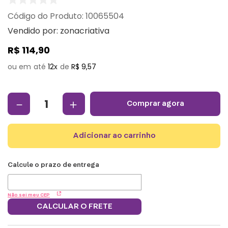
:
10065504
Vendido por:
zonacriativa
R$
114
,
90
12
R$
9
,
57
－
＋
comprar agora
adicionar ao carrinho
Não sei meu CEP
CALCULAR O FRETE