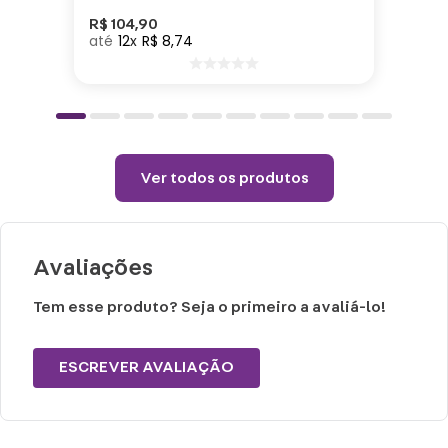
Poliéster
R$
104
,
90
12
R$
8
,
74
Cuidados e recomendações de uso:
Passar com temperatura máxima de 110°
(sem vapor).
Não alvejar.
Ver todos os produtos
Permitido uso de centrifuga e máquina
secadora.
Temperatura máxima de lavagem 40°.
Avaliações
Tem esse produto? Seja o primeiro a avaliá-lo!
ESCREVER AVALIAÇÃO