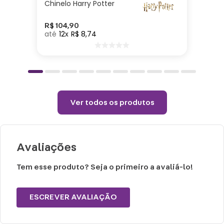
Chinelo Harry Potter
26cm| Material: Poliéster| Enchimento:
Poliéster
R$
104
,
90
12
R$
8
,
74
Cuidados e recomendações de uso:
Passar com temperatura máxima de 110°
(sem vapor).
Não alvejar.
Ver todos os produtos
Permitido uso de centrifuga e máquina
secadora.
Temperatura máxima de lavagem 40°.
Avaliações
Tem esse produto? Seja o primeiro a avaliá-lo!
ESCREVER AVALIAÇÃO