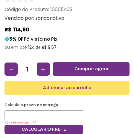
:
10065433
Vendido por:
zonacriativa
R$
114
,
90
5
% OFF
à vista no Pix
12
R$
9
,
57
－
＋
comprar agora
adicionar ao carrinho
Não sei meu CEP
CALCULAR O FRETE