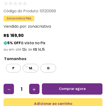
:
10120069
Zonacriativa Pets
Vendido por:
zonacriativa
R$
169
,
90
5
% OFF
à vista no Pix
12
R$
14
,
15
Tamanhos
P
M
G
－
＋
comprar agora
adicionar ao carrinho