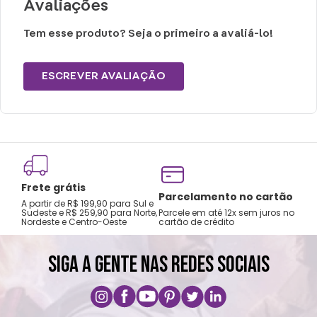
Avaliações
Tamanho M: Beagle, Bulldog Francês,
Cocker Spaniel, Collie, e tamanhos
Tem esse produto? Seja o primeiro a avaliá-lo!
equivalentes.
ESCREVER AVALIAÇÃO
Tamanho G/ GG: Boxer, Labrador, Bulldog
Inglês, Golden Retriever, Husky e tamanhos
equivalentes.
Se você possui um SRD (Sem raça definida)
Frete grátis
como são únicos, pedimos que escolha de
Tro
Parcelamento no cartão
A partir de R$ 199,90 para Sul e
gar
acordo com a raça que tenha o porte mais
Sudeste e R$ 259,90 para Norte,
Parcele em até 12x sem juros no
Nordeste e Centro-Oeste
cartão de crédito
A pri
parecido.
SIGA A GENTE NAS REDES SOCIAIS
Cuidados e recomendações de uso:
Não suspenda o seu Pet pelo acessório.
Não deixe o produto ao alcance do seu pet