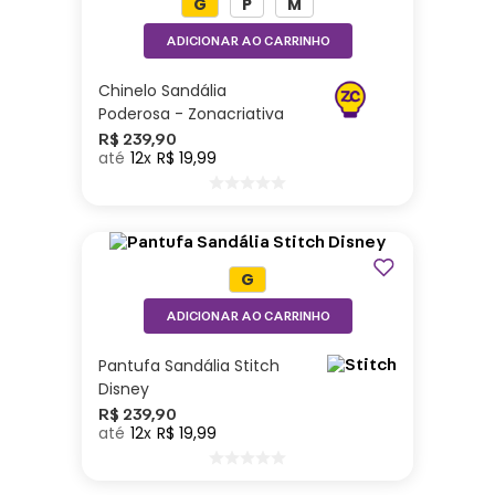
G
P
M
ADICIONAR AO CARRINHO
Chinelo Sandália
Poderosa - Zonacriativa
R$
239
,
90
12
R$
19
,
99
G
ADICIONAR AO CARRINHO
Pantufa Sandália Stitch
Disney
R$
239
,
90
12
R$
19
,
99