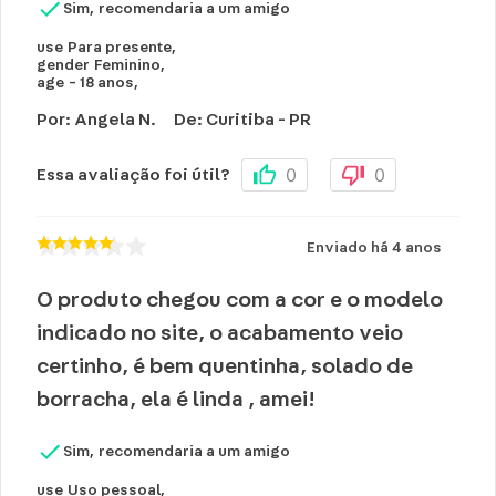
Sim, recomendaria a um amigo
use
Para presente
,
gender
Feminino
,
age
- 18 anos
,
Por
:
Angela N.
De
:
Curitiba - PR
0
0
Essa avaliação foi útil?
Enviado há
4 anos
O produto chegou com a cor e o modelo
indicado no site, o acabamento veio
certinho, é bem quentinha, solado de
borracha, ela é linda , amei!
Sim, recomendaria a um amigo
use
Uso pessoal
,