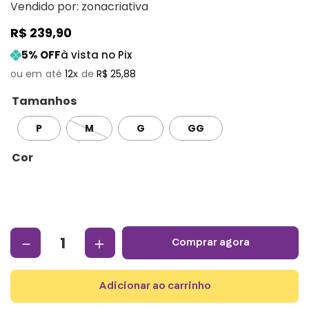
Vendido por:
zonacriativa
R$
239
,
90
5
% OFF
à vista no Pix
12
R$
25
,
88
Tamanhos
P
M
G
GG
Cor
－
＋
comprar agora
adicionar ao carrinho