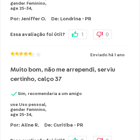
gender
Feminino
,
age
25-34
,
Por
:
Jeniffer O.
De
:
Londrina - PR
1
0
Essa avaliação foi útil?
Enviado há
1 ano
Muito bom, não me arrependi, serviu
certinho, calço 37
Sim, recomendaria a um amigo
use
Uso pessoal
,
gender
Feminino
,
age
25-34
,
Por
:
Aline R.
De
:
Curitiba - PR