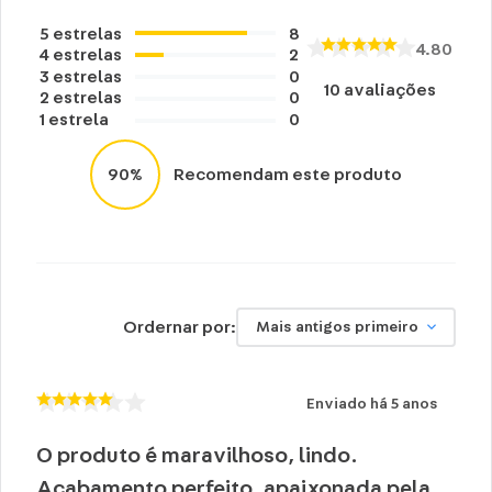
Peso: 0,300g
5
estrelas
8
4.80
4
estrelas
2
Cuidados e recomendações de uso:
3
estrelas
0
10
avaliações
Lavar a mão com água fria.
2
estrelas
0
1
estrela
0
Não usar alvejante.
Secar na horizontal.
90%
Recomendam este produto
Secagem natural.
Não passar e limpar a seco.
Ordernar por:
Mais antigos primeiro
Enviado há
5 anos
O produto é maravilhoso, lindo.
Acabamento perfeito, apaixonada pela