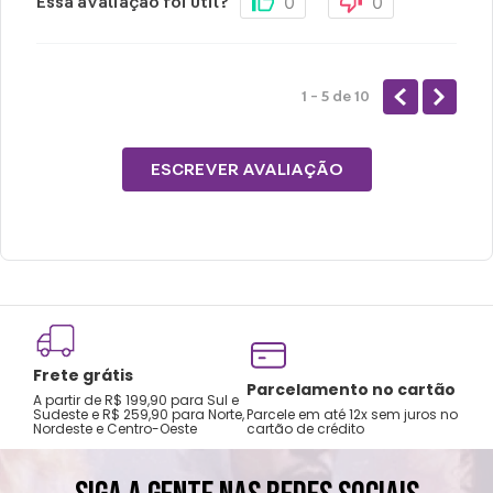
0
0
Essa avaliação foi útil?
1 - 5
de
10
ESCREVER AVALIAÇÃO
Frete grátis
Tro
Parcelamento no cartão
A partir de R$ 199,90 para Sul e
gar
Sudeste e R$ 259,90 para Norte,
Parcele em até 12x sem juros no
Nordeste e Centro-Oeste
cartão de crédito
A pri