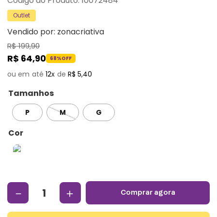
:
10072484
Outlet
Vendido por:
zonacriativa
R$
199
,
90
R$
64
,
90
68%
OFF
12
R$
5
,
40
Tamanhos
P
M
G
Cor
－
＋
comprar agora