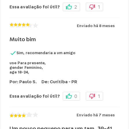
2
1
Essa avaliação foi útil?
Enviado há
8 meses
Muito bim
Sim, recomendaria a um amigo
use
Para presente
,
gender
Feminino
,
age
18-24
,
Por
:
Paulo S.
De
:
Curitiba - PR
0
1
Essa avaliação foi útil?
Enviado há
7 meses
Um pouco pequeno para um tam. 39-41