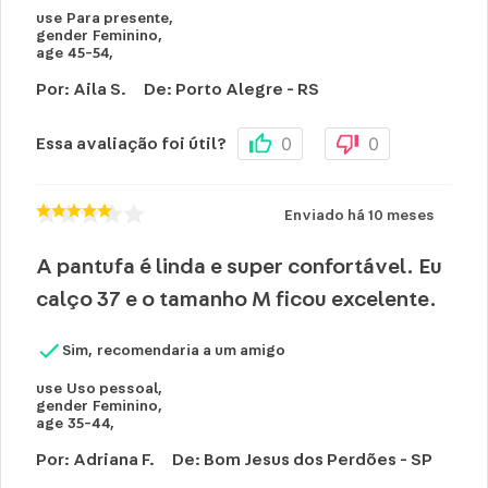
use
Para presente
,
gender
Feminino
,
age
45-54
,
Por
:
Aila S.
De
:
Porto Alegre - RS
0
0
Essa avaliação foi útil?
Enviado há
10 meses
A pantufa é linda e super confortável. Eu
calço 37 e o tamanho M ficou excelente.
Sim, recomendaria a um amigo
use
Uso pessoal
,
gender
Feminino
,
age
35-44
,
Por
:
Adriana F.
De
:
Bom Jesus dos Perdões - SP