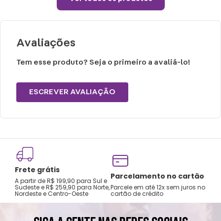
Lavar a mão com água fria.
Não usar alvejante.
Secar na horizontal.
Avaliações
Secagem natural.
Não passar e limpar a seco.
Tem esse produto? Seja o primeiro a avaliá-lo!
ESCREVER AVALIAÇÃO
Frete grátis
Tro
Parcelamento no cartão
A partir de R$ 199,90 para Sul e
gar
Sudeste e R$ 259,90 para Norte,
Parcele em até 12x sem juros no
Nordeste e Centro-Oeste
cartão de crédito
A pri