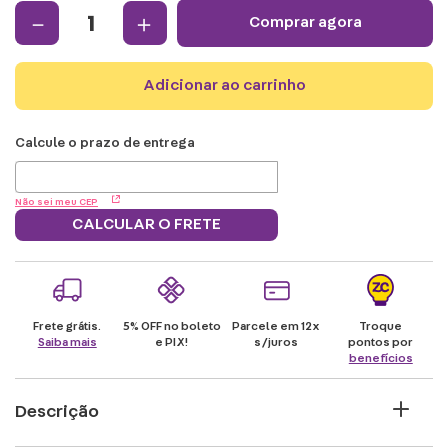
－
＋
comprar agora
adicionar ao carrinho
Não sei meu CEP
CALCULAR O FRETE
Frete grátis.
5% OFF no boleto
Parcele em 12x
Troque
Saiba mais
e PIX!
s/juros
pontos por
benefícios
Descrição