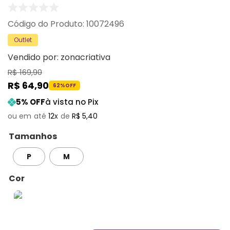
:
10072496
Outlet
Vendido por:
zonacriativa
R$
169
,
90
R$
64
,
90
62%
OFF
5
% OFF
à vista no Pix
12
R$
5
,
40
Tamanhos
P
M
Cor