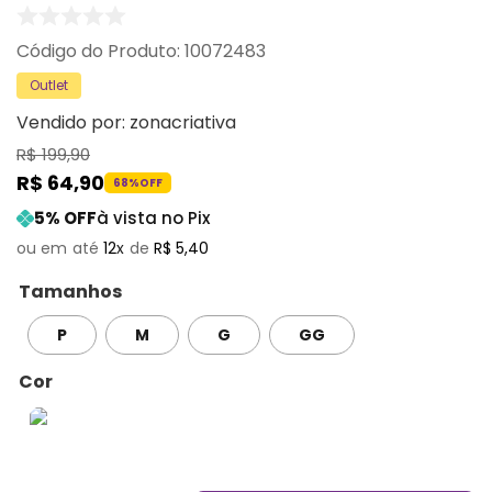
:
10072483
Outlet
Vendido por:
zonacriativa
R$
199
,
90
R$
64
,
90
68%
OFF
5
% OFF
à vista no Pix
12
R$
5
,
40
Tamanhos
P
M
G
GG
Cor