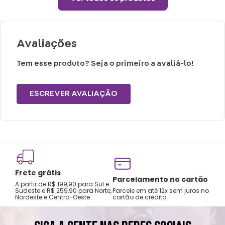
Tamanho M: Calça 36 - 38
Tamanho G: Calça 39 - 41
Tamanho GG: Calça 42 - 44
Avaliações
Peso: 0,300g
Tem esse produto? Seja o primeiro a avaliá-lo!
Cuidados e recomendações de uso:
ESCREVER AVALIAÇÃO
Lavar a mão com água fria.
Não usar alvejante.
Secar na horizontal.
Secagem natural.
Não passar e limpar a seco.
Frete grátis
Tro
Parcelamento no cartão
A partir de R$ 199,90 para Sul e
gar
Sudeste e R$ 259,90 para Norte,
Parcele em até 12x sem juros no
Nordeste e Centro-Oeste
cartão de crédito
A pri