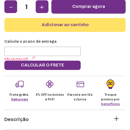
－
＋
comprar agora
adicionar ao carrinho
Não sei meu CEP
CALCULAR O FRETE
Frete grátis.
5% OFF no boleto
Parcele em 12x
Troque
Saiba mais
e PIX!
s/juros
pontos por
benefícios
Descrição