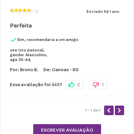
Enviado há
1 ano
Perfeita
Sim, recomendaria a um amigo
use
Uso pessoal
,
gender
Masculino
,
age
35-44
,
Por
:
Bruno B.
De
:
Canoas - RS
0
1
Essa avaliação foi útil?
1 - 1
de
1
ESCREVER AVALIAÇÃO