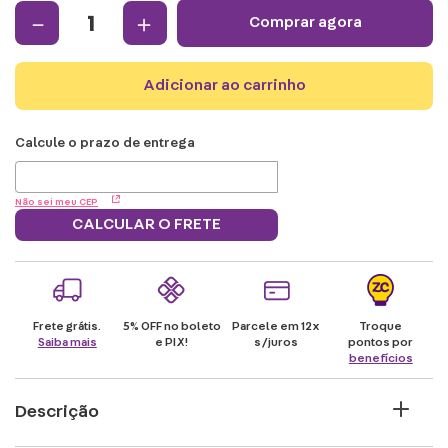
－
＋
comprar agora
adicionar ao carrinho
Não sei meu CEP
CALCULAR O FRETE
Frete grátis.
5% OFF no boleto
Parcele em 12x
Troque
Saiba mais
e PIX!
s/juros
pontos por
benefícios
Descrição