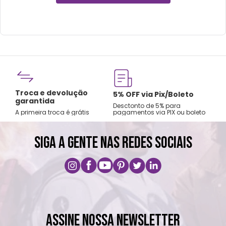
Fre
Troca e devolução
rtão
5% OFF via Pix/Boleto
A par
garantida
os no
Desctonto de 5% para
Sude
A primeira troca é grátis
pagamentos via PIX ou boleto
Nord
SIGA A GENTE NAS REDES SOCIAIS
ASSINE NOSSA NEWSLETTER