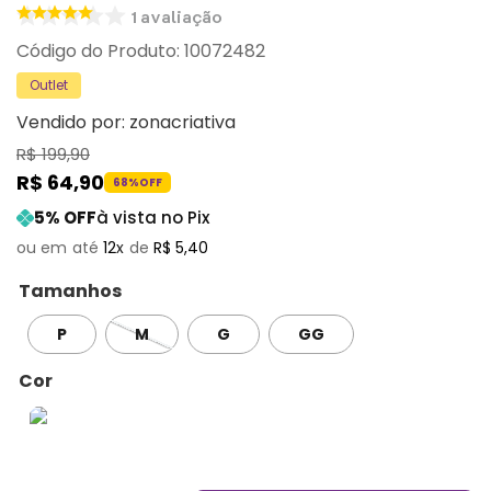
1
avaliação
:
10072482
Outlet
Vendido por:
zonacriativa
R$
199
,
90
R$
64
,
90
68%
OFF
5
% OFF
à vista no Pix
12
R$
5
,
40
Tamanhos
P
M
G
GG
Cor