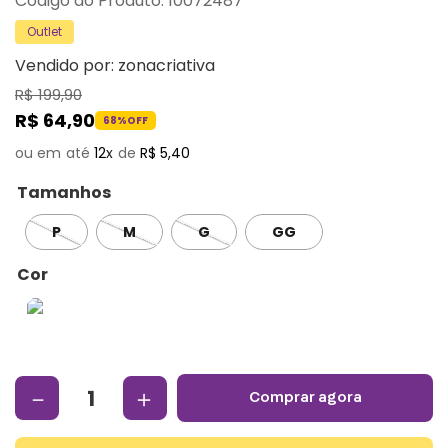
:
10072487
Outlet
Vendido por:
zonacriativa
R$
199
,
90
R$
64
,
90
68%
OFF
12
R$
5
,
40
Tamanhos
P
M
G
GG
Cor
－
＋
comprar agora