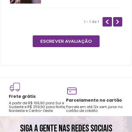
1 - 1
de
1
ESCREVER AVALIAÇÃO
Frete grátis
Tro
Parcelamento no cartão
A partir de R$ 199,90 para Sul e
gar
Sudeste e R$ 259,90 para Norte,
Parcele em até 12x sem juros no
Nordeste e Centro-Oeste
cartão de crédito
A pri
SIGA A GENTE NAS REDES SOCIAIS