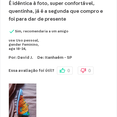
É idêntica à foto, super confortável,
quentinha, já é a segunda que compro e
foi para dar de presente
Sim, recomendaria a um amigo
use
Uso pessoal
,
gender
Feminino
,
age
18-24
,
Por
:
David J.
De
:
Itanhaém - SP
0
0
Essa avaliação foi útil?