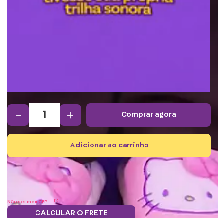
－
＋
comprar agora
adicionar ao carrinho
Não sei meu CEP
CALCULAR O FRETE