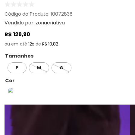
:
10072838
Vendido por:
zonacriativa
R$
129
,
90
12
R$
10
,
82
Tamanhos
P
M
G
Cor