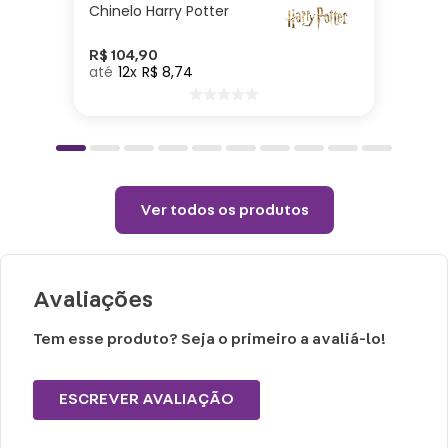
Tamanho M: 28x10x10cm.
Chinelo Harry Potter
Tamanho G: 30x10x10cm.
R$
104
,
90
12
R$
8
,
74
Adulto ou Criança - Unissex
Tamanho P: Calça 33 - 35
Tamanho M: Calça 36 - 38
Tamanho G: Calça 39 - 41
Ver todos os produtos
Cuidados e recomendações de uso:
Lavar a mão com água fria.
Avaliações
Não usar alvejante.
Secar na horizontal.
Tem esse produto? Seja o primeiro a avaliá-lo!
Secagem natural.
Não passar e limpar a seco.
ESCREVER AVALIAÇÃO