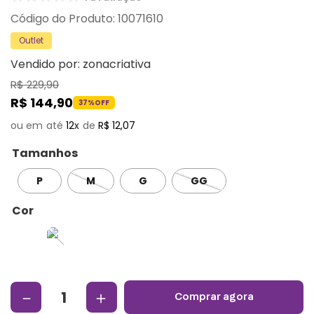
:
10071610
Outlet
Vendido por:
zonacriativa
R$
229
,
90
R$
144
,
90
37%
OFF
12
R$
12
,
07
Tamanhos
P
M
G
GG
Cor
－
＋
comprar agora