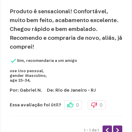
Produto é sensacional! Confortável,
muito bem feito, acabamento excelente.
Chegou rápido e bem embalado.
Recomendo e compraria de novo, aliás, já
comprei!
Sim, recomendaria a um amigo
use
Uso pessoal
,
gender
Masculino
,
age
25-34
,
Por
:
Gabriel N.
De
:
Rio de Janeiro - RJ
0
0
Essa avaliação foi útil?
1 - 1
de
1