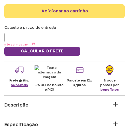
adicionar ao carrinho
Não sei meu CEP
CALCULAR O FRETE
Frete grátis.
Parcele em 12x
Troque
Saiba mais
5% OFF no boleto
s/juros
pontos por
e PIX!
benefícios
Descrição
Pantufa Porquinho - ZonaCriativa Precisa de
Especificação
ajuda para se esquentar nos dias mais