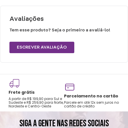
Tamanho GG: Calça 42 - 44
Avaliações
Peso: 0,300g
Tem esse produto? Seja o primeiro a avaliá-lo!
Cuidados e recomendações de uso:
Lavar a mão com água fria.
ESCREVER AVALIAÇÃO
Não usar alvejante.
Secar na horizontal.
Secagem natural.
Não passar ou limpar a seco.
Frete grátis
Tro
Parcelamento no cartão
A partir de R$ 199,90 para Sul e
gar
Sudeste e R$ 259,90 para Norte,
Parcele em até 12x sem juros no
Nordeste e Centro-Oeste
cartão de crédito
A pri
SIGA A GENTE NAS REDES SOCIAIS