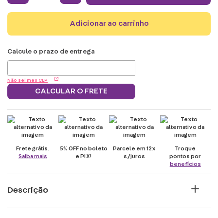
adicionar ao carrinho
Não sei meu CEP
CALCULAR O FRETE
Frete grátis.
5% OFF no boleto
Parcele em 12x
Troque
Saiba mais
e PIX!
s/juros
pontos por
benefícios
Descrição
Precisa de ajuda para se esquentar nos