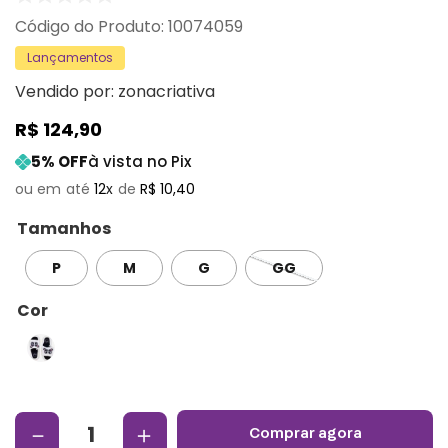
:
10074059
Lançamentos
Vendido por:
zonacriativa
R$
124
,
90
5
% OFF
à vista no Pix
12
R$
10
,
40
Tamanhos
P
M
G
GG
Cor
－
＋
comprar agora