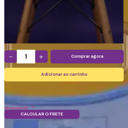
－
＋
comprar agora
adicionar ao carrinho
Não sei meu CEP
CALCULAR O FRETE