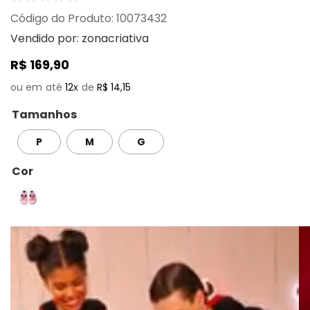
:
10073432
Vendido por:
zonacriativa
R$
169
,
90
12
R$
14
,
15
Tamanhos
P
M
G
Cor