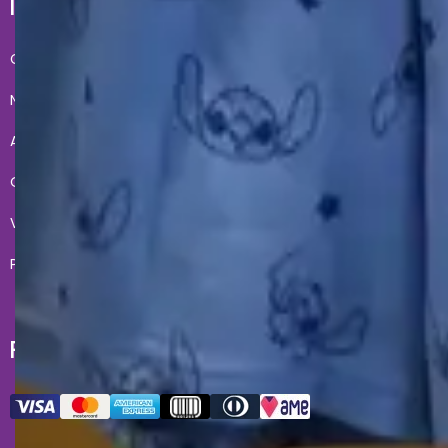
INSTITUCIONAL E AJUDA
Conheça a gente
Condições de Uso
Nossas lojas
Fale Conosco
Acesso lojista
Entregas
Quero revender
Meus pedidos
Vendas corporativas
Formas de Pagamento
Políticas de Privacidade
Troca e devoluções
FORMAS DE PAGAMENTO