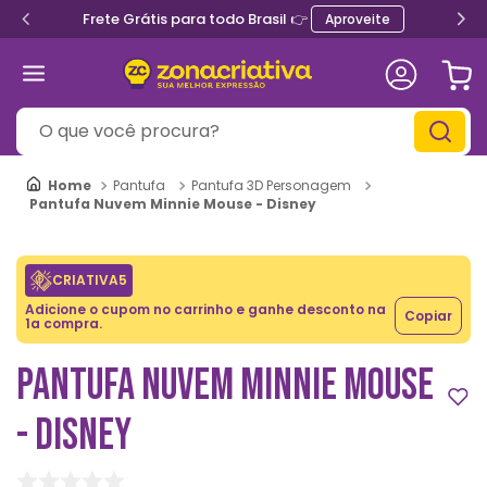
Ganhe 5% de desconto no PI
roveite
O que você procura?
Pantufa
Pantufa 3D Personagem
Pantufa Nuvem Minnie Mouse - Disney
CRIATIVA5
Adicione o cupom no carrinho e ganhe desconto na
Copiar
1a compra.
PANTUFA NUVEM MINNIE MOUSE
- DISNEY