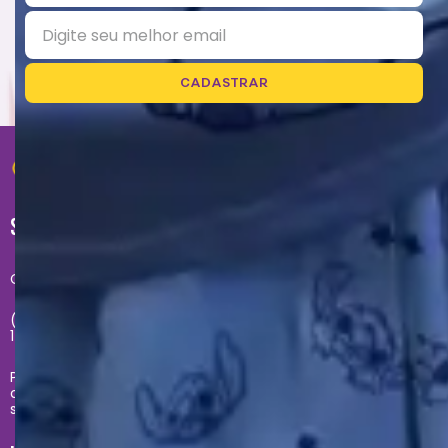
CADASTRAR
SUPORTE
Central de atendimento exclusivo do site:
(11) 2681-4020 - Segunda à sexta das 09h até às
17h
Problemas com sua compra no site, entre em
contato com
sacecommerce@zonacriativa.com.br