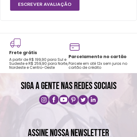
Lavar a mão com água fria.
ESCREVER AVALIAÇÃO
Não usar alvejante.
Secar na horizontal.
Secagem natural.
Não passar ou limpar a seco.
Frete grátis
Tro
Parcelamento no cartão
A partir de R$ 199,90 para Sul e
gar
Sudeste e R$ 259,90 para Norte,
Parcele em até 12x sem juros no
Nordeste e Centro-Oeste
cartão de crédito
A pri
SIGA A GENTE NAS REDES SOCIAIS
ASSINE NOSSA NEWSLETTER