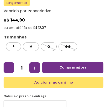
Lançamentos
Vendido por:
zonacriativa
R$
144
,
90
12
R$
12
,
07
Tamanhos
P
M
G
GG
－
＋
comprar agora
adicionar ao carrinho