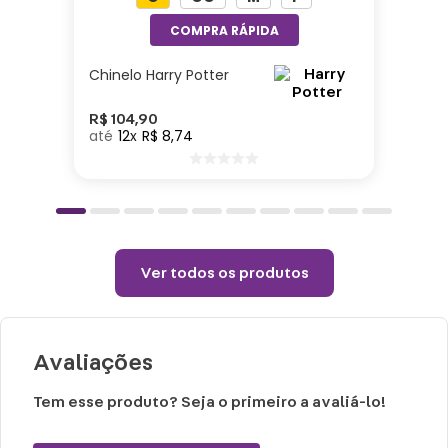
Tamanho P: 24x10x10cm.
Tamanho M: 26x10x10cm.
Chinelo Harry Potter
Tamanho G: 28x10x10cm.
Tamanho GG: 30x10x10cm.
R$
104
,
90
12
R$
8
,
74
Adulto ou Criança - Unissex
Tamanho P: Calça 33 - 35
Tamanho M: Calça 36 - 38
Ver todos os produtos
Tamanho G: Calça 39 - 41
Tamanho GG: Calça 42 - 44
Avaliações
Peso: 0,300g
Tem esse produto? Seja o primeiro a avaliá-lo!
Cuidados e recomendações de uso: