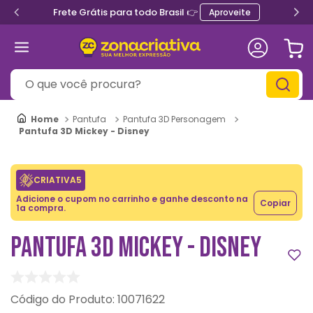
Frete Grátis para todo Brasil 👉
Aproveite
O que você procura?
Pantufa
Pantufa 3D Personagem
Pantufa 3D Mickey - Disney
CRIATIVA5
Adicione o cupom no carrinho e ganhe desconto na
Copiar
1a compra.
PANTUFA 3D MICKEY - DISNEY
:
10071622