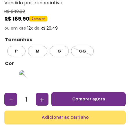
Vendido por:
zonacriativa
R$
249
,
90
R$
189
,
90
24%
OFF
12
R$
20
,
49
Tamanhos
P
M
G
GG
Cor
－
＋
comprar agora
adicionar ao carrinho