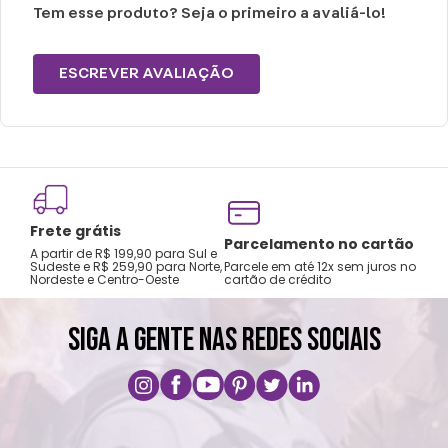
Peso: 0,300g
Tem esse produto? Seja o primeiro a avaliá-lo!
Cuidados e recomendações de uso:
ESCREVER AVALIAÇÃO
Lavar a mão com água fria.
Não usar alvejante.
Secar na horizontal.
Secagem natural.
Não passar e limpar a seco.
Frete grátis
Tro
Parcelamento no cartão
A partir de R$ 199,90 para Sul e
gar
Sudeste e R$ 259,90 para Norte,
Parcele em até 12x sem juros no
Nordeste e Centro-Oeste
cartão de crédito
A pri
SIGA A GENTE NAS REDES SOCIAIS