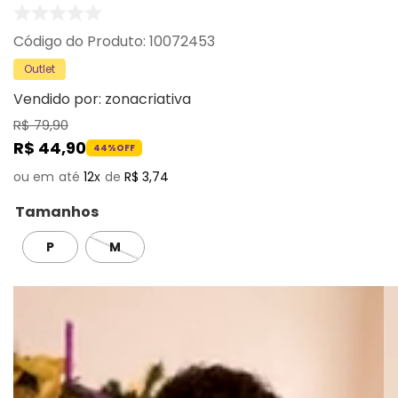
:
10072453
Outlet
Vendido por:
zonacriativa
R$
79
,
90
R$
44
,
90
44%
OFF
12
R$
3
,
74
Tamanhos
P
M