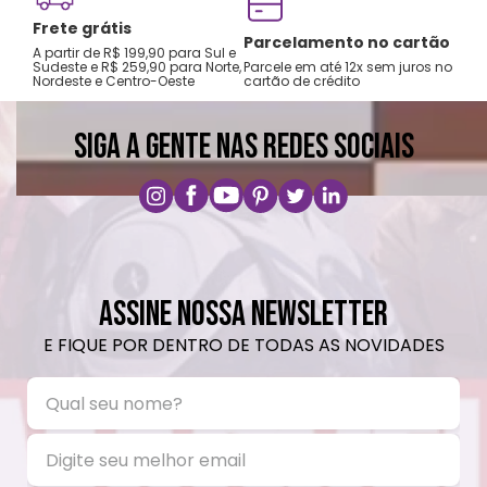
Não usar alvejante.
Frete grátis
Não secar na secadora.
Tro
Parcelamento no cartão
A partir de R$ 199,90 para Sul e
gar
Não passar ferro.
Sudeste e R$ 259,90 para Norte,
Parcele em até 12x sem juros no
Nordeste e Centro-Oeste
cartão de crédito
A pri
Não lavar a seco.
SIGA A GENTE NAS REDES SOCIAIS
ASSINE NOSSA NEWSLETTER
E FIQUE POR DENTRO DE TODAS AS NOVIDADES