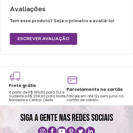
Tamanho M: Calça 36 - 38
Avaliações
Tamanho G: Calça 39 - 41
Tamanho GG: Calça 42 - 44
Tem esse produto? Seja o primeiro a avaliá-lo!
Peso: 0,300g
ESCREVER AVALIAÇÃO
Cuidados e recomendações de uso:
Lavar a mão com água fria.
Não usar alvejante.
Secar na horizontal.
Frete grátis
Secagem natural.
Tro
Parcelamento no cartão
A partir de R$ 199,90 para Sul e
gar
Não passar e limpar a seco.
Sudeste e R$ 259,90 para Norte,
Parcele em até 12x sem juros no
Nordeste e Centro-Oeste
cartão de crédito
A pri
SIGA A GENTE NAS REDES SOCIAIS