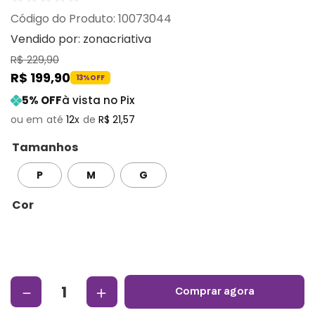
:
10073044
Vendido por:
zonacriativa
R$
229
,
90
R$
199
,
90
13%
OFF
5
% OFF
à vista no Pix
12
R$
21
,
57
Tamanhos
P
M
G
Cor
－
＋
comprar agora