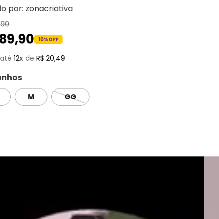
do por:
zonacriativa
,
90
189
,
90
10%
OFF
12
R$
20
,
49
nhos
M
GG