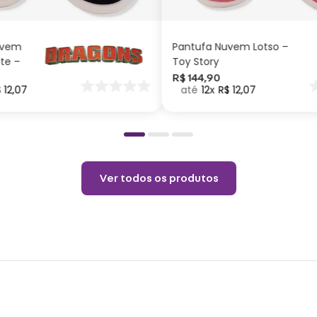
CARRINHO
CARRINHO
Taman
Taman
Taman
Taman
uvem
Pantufa Nuvem Lotso –
Taman
Taman
ite –
Toy Story
Taman
Tama
nar
R$
144
,
90
$
12
,
07
12
R$
12
,
07
o
Adult
Taman
Taman
Ver todos os produtos
Taman
Tama
Peso:
Cuid
Lavar