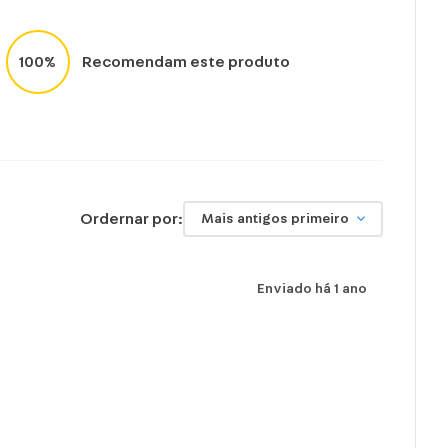
sar alvejante.
 na horizontal.
100%
Recomendam este produto
em natural.
assar e limpar a seco.
Ordernar por:
Mais antigos primeiro
Enviado há
1 ano