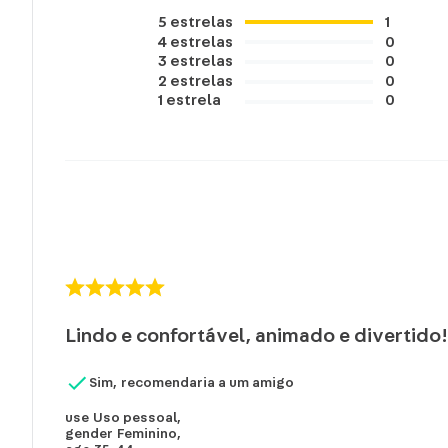
5
estrelas
1
4
estrelas
0
3
estrelas
0
2
estrelas
0
1
estrela
0
Lindo e confortável, animado e divertido
Sim, recomendaria a um amigo
use
Uso pessoal
,
gender
Feminino
,