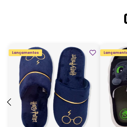
Lançamentos
Lançament
G
GG
M
P
ADICIONAR AO