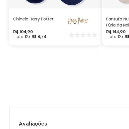
CARRINHO
Chinelo Harry Potter
Pantufa N
Fúria da No
Como Trei
R$
104
,
90
R$
144
,
90
12
R$
8
,
74
12
R
seu Dragã
Avaliações