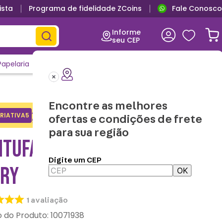
ista
Programa de fidelidade ZCoins
Fale Conosco
Primeira troca grátis
Informe
seu CEP
Papelaria
Casa e Decor
Outlet
Clique e Confira
Lançamentos
Encontre as melhores
Adicione o cupom no carrinho e
RIATIVA5
Copiar
ofertas e condições de frete
ganhe desconto na 1a compra.
para sua região
TUFA 3D TOM - TOM E
Digite um CEP
RRY
OK
1
avaliação
:
10071938