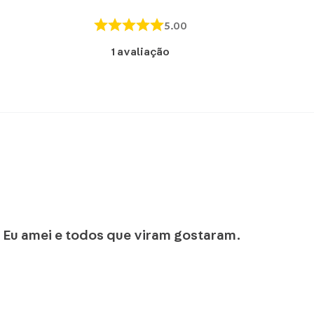
Não u
5.00
Secar
Secag
1
avaliação
Não p
! Eu amei e todos que viram gostaram.