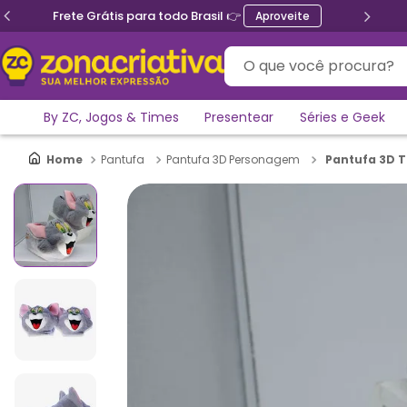
Ganhe 5% de desconto no PIX
O que você procura?
By ZC, Jogos & Times
Presentear
Séries e Geek
Pantufa 3D T
Pantufa
Pantufa 3D Personagem