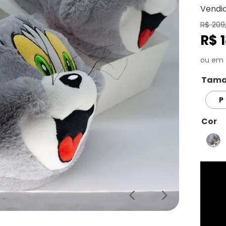
Vendi
R$
209
R$
Tama
P
Cor