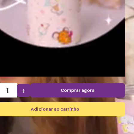
＋
comprar agora
adicionar ao carrinho