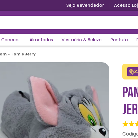
Seja Revendedor
Acesso Loj
Parcele em até 12x sem juros
Canecas
Almofadas
Vestuário & Beleza
Pantufa
om - Tom e Jerry
C
PAN
JE