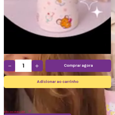
－
＋
comprar agora
adicionar ao carrinho
Não sei meu CEP