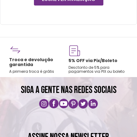
Fre
Troca e devolução
rtão
5% OFF via Pix/Boleto
A par
garantida
os no
Desctonto de 5% para
Sude
A primeira troca é grátis
pagamentos via PIX ou boleto
Nord
SIGA A GENTE NAS REDES SOCIAIS