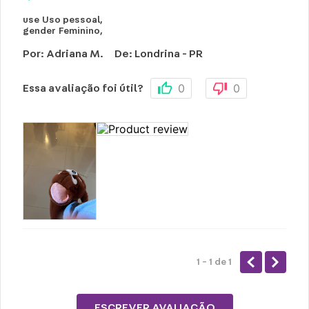
use
Uso pessoal
,
gender
Feminino
,
Por
:
Adriana M.
De
:
Londrina - PR
0
0
Essa avaliação foi útil?
1 - 1
de
1
ESCREVER AVALIAÇÃO