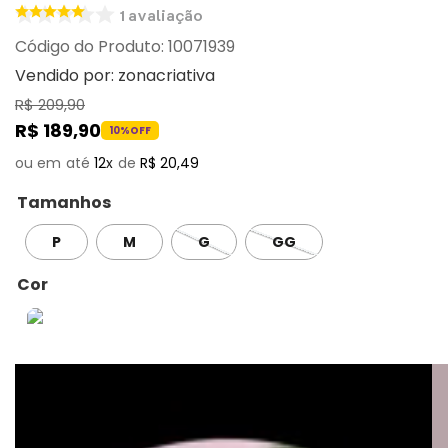
1
avaliação
:
10071939
Vendido por:
zonacriativa
R$
209
,
90
R$
189
,
90
10%
OFF
12
R$
20
,
49
Tamanhos
P
M
G
GG
Cor