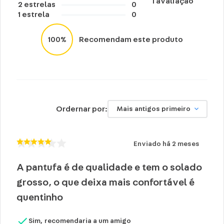
1
avaliação
Cuidados e recomendações de uso:
2
estrelas
0
1
estrela
0
Lavar a mão com água fria.
Não usar alvejante.
100%
Recomendam este produto
Secar na horizontal.
Secagem natural.
Não passar e limpar a seco.
Ordernar por:
Mais antigos primeiro
Enviado há
2 meses
A pantufa é de qualidade e tem o solado
grosso, o que deixa mais confortável é
quentinho
Sim, recomendaria a um amigo