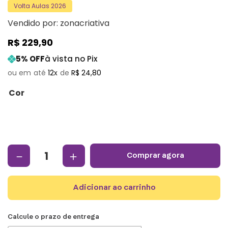
Volta Aulas 2026
Vendido por:
zonacriativa
R$
229
,
90
5
% OFF
à vista no Pix
12
R$
24
,
80
Cor
－
＋
comprar agora
adicionar ao carrinho