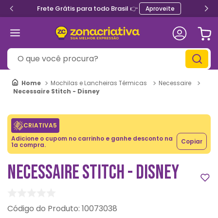
Frete Grátis para todo Brasil 👉
Aproveite
O que você procura?
Mochilas e Lancheiras Térmicas
Necessaire
Necessaire Stitch - Disney
CRIATIVA5
Adicione o cupom no carrinho e ganhe desconto na
Copiar
1a compra.
NECESSAIRE STITCH - DISNEY
:
10073038