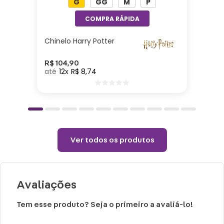
G
GG
M
P
Altura: 12,5cm | Largura: 21cm |
Comprimento: 07cm | Material: Sintético
Chinelo Harry Potter
Cuidados e recomendações de uso:
Não alvejar
R$
104
,
90
12
R$
8
,
74
Temperatura máxima 110°C (sem vapor)
Não centrifugar ou utilizar máquina
secadora
Temperatura máxima de lavagem de 30°C
Limpeza suave
Ver todos os produtos
Não limpar a seco.
Avaliações
Tem esse produto? Seja o primeiro a avaliá-lo!