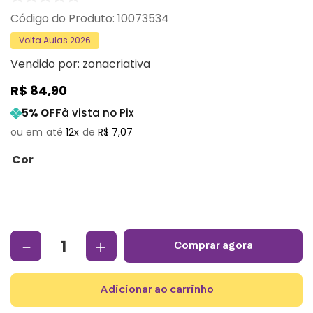
:
10073534
Volta Aulas 2026
Vendido por:
zonacriativa
R$
84
,
90
5
% OFF
à vista no Pix
12
R$
7
,
07
Cor
－
＋
comprar agora
adicionar ao carrinho