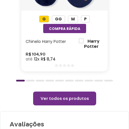
bolsa te acompanha em todas as suas
aventuras!
G
GG
M
P
Especificações:
Altura: 14cm| Largura: 23cm| Comprimento:
Chinelo Harry Potter
6cm|Material: Plástico
R$
104
,
90
12
R$
8
,
74
Cuidados e recomendações de uso:
Lavagem manual.
Proibido alvejar.
Não secar em tambor.
Ver todos os produtos
Não passar.
Não lavar a seco.
Avaliações