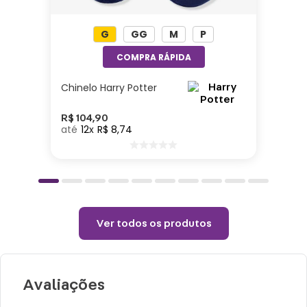
bolsa te acompanha em todas as suas
aventuras!
G
GG
M
P
Especificações:
Altura: 14cm| Largura: 23cm| Comprimento:
Chinelo Harry Potter
6cm|Material: Plástico
R$
104
,
90
12
R$
8
,
74
Cuidados e recomendações de uso:
Lavagem manual.
Proibido alvejar.
Não secar em tambor.
Ver todos os produtos
Não passar.
Não lavar a seco.
Avaliações