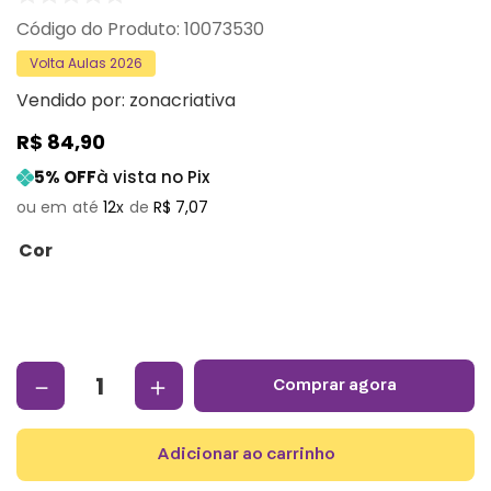
:
10073530
Volta Aulas 2026
Vendido por:
zonacriativa
R$
84
,
90
5
% OFF
à vista no Pix
12
R$
7
,
07
Cor
－
＋
comprar agora
adicionar ao carrinho