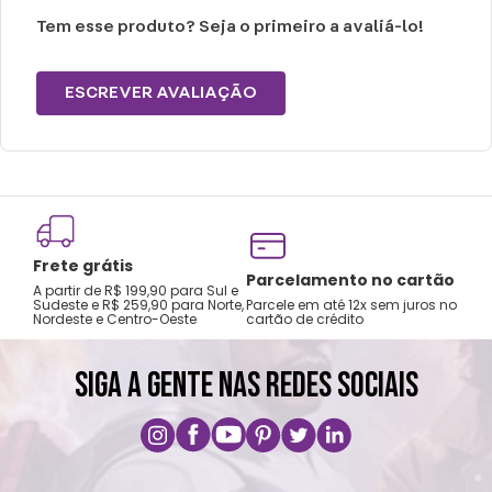
Não passar.
Tem esse produto? Seja o primeiro a avaliá-lo!
Não lavar a seco.
ESCREVER AVALIAÇÃO
Frete grátis
Tro
Parcelamento no cartão
A partir de R$ 199,90 para Sul e
gar
Sudeste e R$ 259,90 para Norte,
Parcele em até 12x sem juros no
Nordeste e Centro-Oeste
cartão de crédito
A pri
SIGA A GENTE NAS REDES SOCIAIS