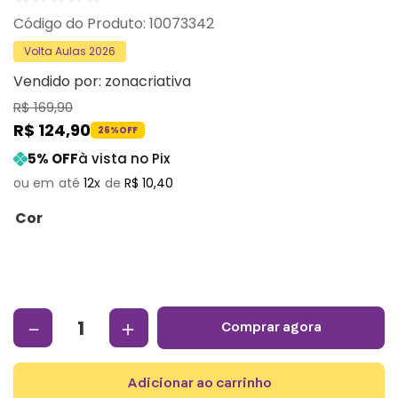
:
10073342
Volta Aulas 2026
Vendido por:
zonacriativa
R$
169
,
90
R$
124
,
90
26%
OFF
5
% OFF
à vista no Pix
12
R$
10
,
40
Cor
－
＋
comprar agora
adicionar ao carrinho