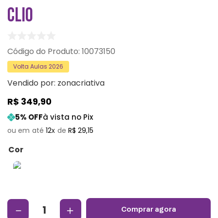
CLIO
:
10073150
Volta Aulas 2026
Vendido por:
zonacriativa
R$
349
,
90
5
% OFF
à vista no Pix
12
R$
29
,
15
Cor
－
＋
comprar agora