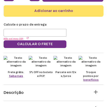
adicionar ao carrinho
Não sei meu CEP
CALCULAR O FRETE
Frete grátis.
5% OFF no boleto
Parcele em 12x
Troque
Saiba mais
e PIX!
s/juros
pontos por
benefícios
Descrição
Se sua rotina é uma verdadeira aventura e