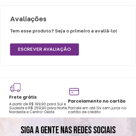
Cuidados e recomendações de uso:
Não exceder peso máximo suportado.
Avaliações
Limpar com pano úmido.
Não passar.
Tem esse produto? Seja o primeiro a avaliá-lo!
Não alvejar.
ESCREVER AVALIAÇÃO
Frete grátis
Tro
Parcelamento no cartão
A partir de R$ 199,90 para Sul e
gar
Sudeste e R$ 259,90 para Norte,
Parcele em até 12x sem juros no
Nordeste e Centro-Oeste
cartão de crédito
A pri
SIGA A GENTE NAS REDES SOCIAIS