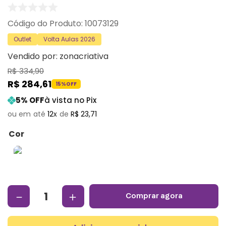
:
10073129
Outlet
Volta Aulas 2026
Vendido por:
zonacriativa
R$
334
,
90
R$
284
,
61
15%
OFF
5
% OFF
à vista no Pix
12
R$
23
,
71
Cor
－
＋
comprar agora