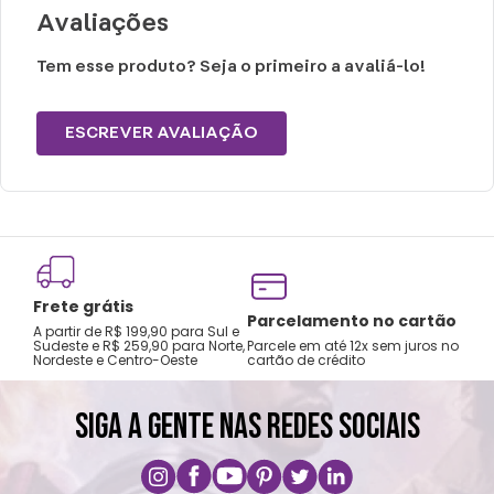
Não exceder peso máximo suportado.
Avaliações
Limpar com pano úmido.
Não passar.
Tem esse produto? Seja o primeiro a avaliá-lo!
Não alvejar.
ESCREVER AVALIAÇÃO
Frete grátis
Tro
Parcelamento no cartão
A partir de R$ 199,90 para Sul e
gar
Sudeste e R$ 259,90 para Norte,
Parcele em até 12x sem juros no
Nordeste e Centro-Oeste
cartão de crédito
A pri
SIGA A GENTE NAS REDES SOCIAIS