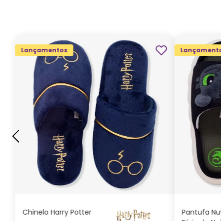
Lançamentos
Lançament
G
GG
M
P
ADICIONAR AO
CARRINHO
Chinelo Harry Potter
Pantufa N