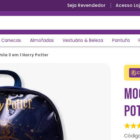
Seja Revendedor
Acesso Loj
Parcele em até 12x sem juros
Canecas
Almofadas
Vestuário & Beleza
Pantufa
ila 3 em 1 Harry Potter
C
MO
PO