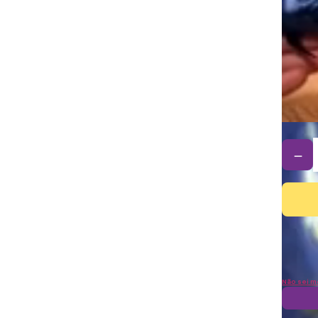
－
Não sei m