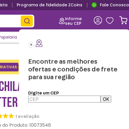
ista
Programa de fidelidade ZCoins
Fale Conosco
Primeira troca grátis
Informe
seu CEP
Papelaria
Casa e Decor
Outlet
Clique e Confira
Lançamentos
Encontre as melhores
Adicione o cupom no carrinho e
RIATIVA5
Copiar
ofertas e condições de frete
ganhe desconto na 1a compra.
para sua região
CHILA 3 EM 1 HARRY
Digite um CEP
TTER
OK
1
avaliação
:
10073546