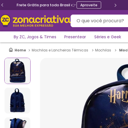
Ganhe 5% de desconto no PIX
O que você procura?
By ZC, Jogos & Times
Presentear
Séries e Geek
Moch
Mochilas e Lancheiras Térmicas
Mochilas