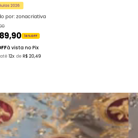
 Aulas 2026
do por:
zonacriativa
90
189
,
90
14%
OFF
OFF
à vista no Pix
12
R$
20
,
49