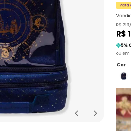
Volta
Vendi
R$
219
,
R$
5
% 
Cor