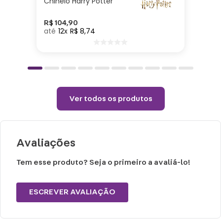
Chinelo Harry Potter
produto.
Não utilizar produtos químicos ou
R$
104
,
90
12
R$
8
,
74
abrasivos.
Ver todos os produtos
Avaliações
Tem esse produto? Seja o primeiro a avaliá-lo!
ESCREVER AVALIAÇÃO