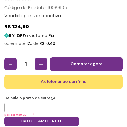
:
10083105
Vendido por:
zonacriativa
R$
124
,
90
5
% OFF
à vista no Pix
12
R$
10
,
40
－
＋
comprar agora
adicionar ao carrinho
Não sei meu CEP
CALCULAR O FRETE