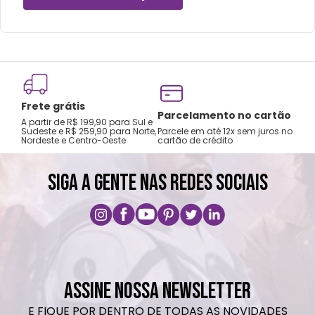
pontiagudos, evitando o contato direto
com o produto.
Na limpeza, utilize apenas um pano
umedecido com água morna e sabão
neutro.
Frete grátis
Nunca aplique produtos abrasivos,
Tro
Parcelamento no cartão
A partir de R$ 199,90 para Sul e
gar
solventes ou quaisquer agentes químicos e
Sudeste e R$ 259,90 para Norte,
Parcele em até 12x sem juros no
Nordeste e Centro-Oeste
cartão de crédito
A pri
evite contato do produto com água do
mar, areia e outro elementos abrasivos.
SIGA A GENTE NAS REDES SOCIAIS
Para secagem, utilize apenas um pano
seco. Evite deixar o produto exposto aos
raios solares por um período prolongado.
ASSINE NOSSA NEWSLETTER
E FIQUE POR DENTRO DE TODAS AS NOVIDADES