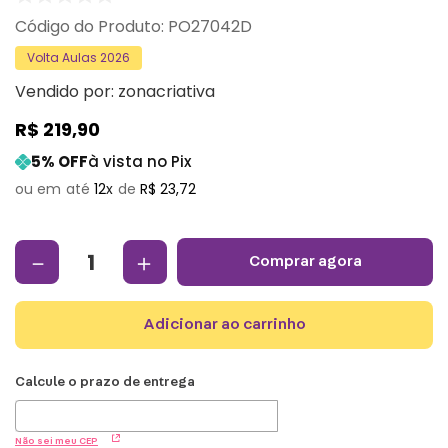
:
PO27042D
Volta Aulas 2026
Vendido por:
zonacriativa
R$
219
,
90
5
% OFF
à vista no Pix
12
R$
23
,
72
－
＋
comprar agora
adicionar ao carrinho
Não sei meu CEP