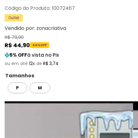
:
10072467
Outlet
Vendido por:
zonacriativa
R$
79
,
90
R$
44
,
90
44%
OFF
5
% OFF
à vista no Pix
12
R$
3
,
74
Tamanhos
P
M