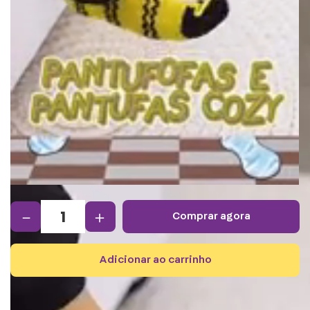
－
＋
comprar agora
adicionar ao carrinho