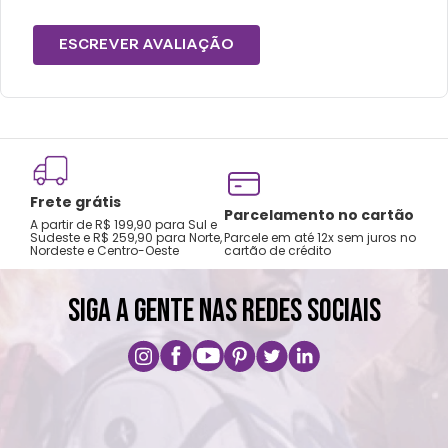
Tamanho P: Calça 23 - 24
Tamanho M: Calça 25 - 26
ESCREVER AVALIAÇÃO
Cuidados e recomendações de uso:
Lavar a mão com água fria.
Não usar alvejante.
Não secar na secadora.
Frete grátis
Não passar ferro.
Tro
Parcelamento no cartão
A partir de R$ 199,90 para Sul e
gar
Não lavar a seco.
Sudeste e R$ 259,90 para Norte,
Parcele em até 12x sem juros no
Nordeste e Centro-Oeste
cartão de crédito
A pri
SIGA A GENTE NAS REDES SOCIAIS