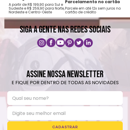
Tro
Parcelamento no cartão
A partir de R$ 199,90 para Sul e
gar
Não passar ferro.
Sudeste e R$ 259,90 para Norte,
Parcele em até 12x sem juros no
Nordeste e Centro-Oeste
cartão de crédito
A pri
Não lavar a seco.
SIGA A GENTE NAS REDES SOCIAIS
ASSINE NOSSA NEWSLETTER
E FIQUE POR DENTRO DE TODAS AS NOVIDADES
CADASTRAR