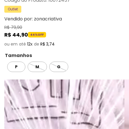
:
10072457
Outlet
Vendido por:
zonacriativa
R$
79
,
90
R$
44
,
90
44%
OFF
12
R$
3
,
74
Tamanhos
P
M
G