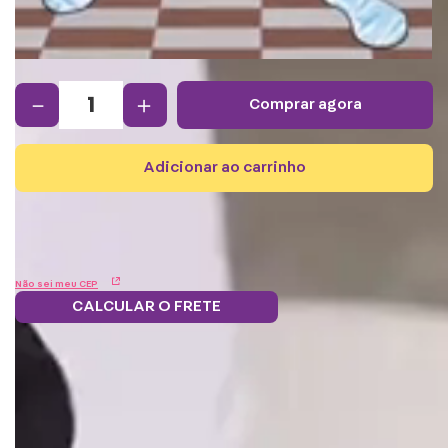
－
＋
comprar agora
adicionar ao carrinho
Não sei meu CEP
CALCULAR O FRETE
Frete grátis.
5% OFF no boleto
Parcele em 12x
Troque
Saiba mais
e PIX!
s/juros
pontos por