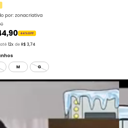
do por:
zonacriativa
90
44
,
90
44%
OFF
12
R$
3
,
74
nhos
M
G