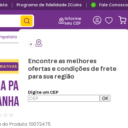
ista
Programa de fidelidade ZCoins
Fale Conosco
Primeira troca grátis
Informe
seu CEP
Papelaria
Casa e Decor
Outlet
Clique e Confira
Lançamentos
Encontre as melhores
Adicione o cupom no carrinho e
RIATIVA5
Copiar
ofertas e condições de frete
ganhe desconto na 1a compra.
para sua região
IA PANTUFOFA HOMEM
Digite um CEP
ANHA – MARVEL
OK
:
10072475