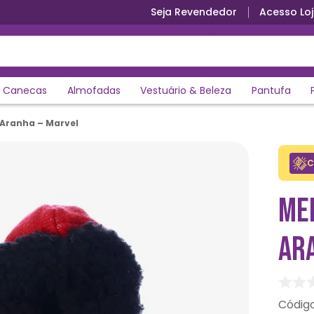
Seja Revendedor
Acesso Loj
Parcele em até 12x sem juros
Canecas
Almofadas
Vestuário & Beleza
Pantufa
Aranha – Marvel
C
ME
AR