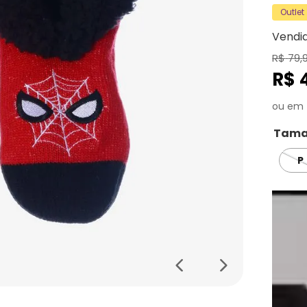
Outlet
Vendi
R$
79
,
R$
Tama
P