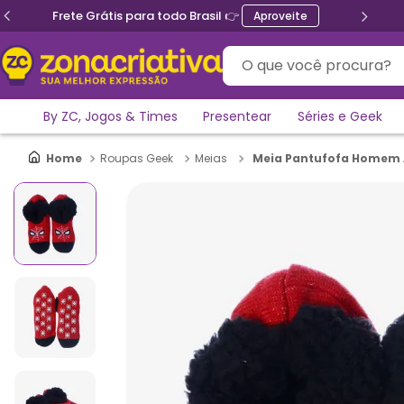
Ganhe 5% de desconto no PIX
O que você procura?
By ZC, Jogos & Times
Presentear
Séries e Geek
Meia Pantufofa Homem 
Roupas Geek
Meias