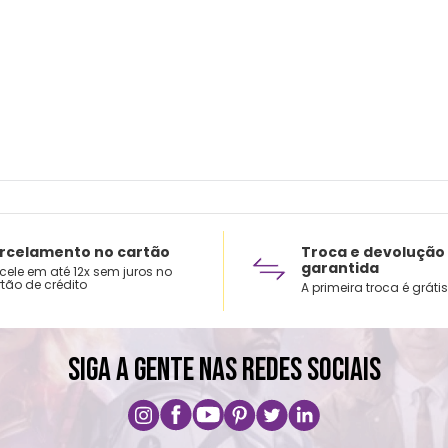
M: 19 
Taman
Cuid
Lavar
Não u
Não s
Não p
Não l
rcelamento no cartão
Troca e devolução
garantida
cele em até 12x sem juros no
tão de crédito
A primeira troca é grátis
SIGA A GENTE NAS REDES SOCIAIS