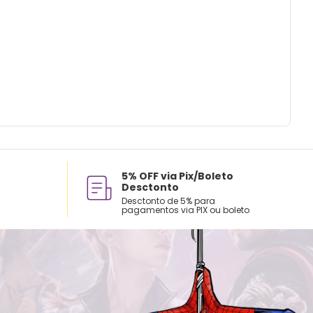
X 09 X 03
ho G: Calça 39 - 42
ados e recomendações de uso:
 a mão com água fria.
sar alvejante.
ecar na secadora.
assar ferro.
avar a seco.
5% OFF via Pix/Boleto
Desctonto
Desctonto de 5% para
pagamentos via PIX ou boleto