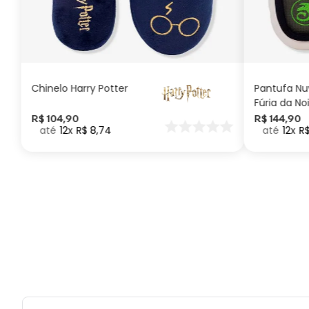
G
GG
M
P
ADICIONAR AO
CARRINHO
Chinelo Harry Potter
Pantufa N
Fúria da No
Como Trei
R$
104
,
90
R$
144
,
90
12
R$
8
,
74
12
R
seu Dragã