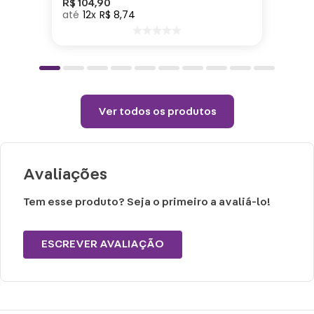
R$
104
,
90
12
R$
8
,
74
Cuidados e recomendações de uso:
Não alvejar.
Permitido uso de centrifuga e máquina
secadora.
Temperatura máxima de lavagem 40°.
Ver todos os produtos
Não limpar a seco.
Avaliações
Tem esse produto? Seja o primeiro a avaliá-lo!
ESCREVER AVALIAÇÃO