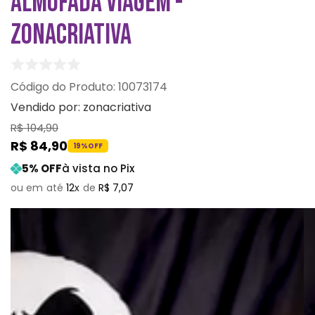
ALMOFADA VIAGEM -
ZONACRIATIVA
:
10073174
Vendido por:
zonacriativa
R$
104
,
90
R$
84
,
90
19%
OFF
5
% OFF
à vista no Pix
12
R$
7
,
07